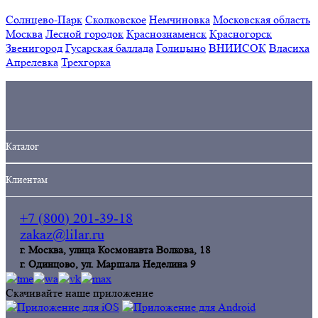
Солнцево-Парк
Сколковское
Немчиновка
Московская область
Москва
Лесной городок
Краснознаменск
Красногорск
Звенигород
Гусарская баллада
Голицыно
ВНИИСОК
Власиха
Апрелевка
Трехгорка
Кaталог
Клиентам
+7 (800) 201-39-18
zakaz@lilar.ru
г. Москва, улица Космонавта Волкова, 18
г. Одинцoво, ул. Маршала Неделина 9
Скачивайте наше приложение