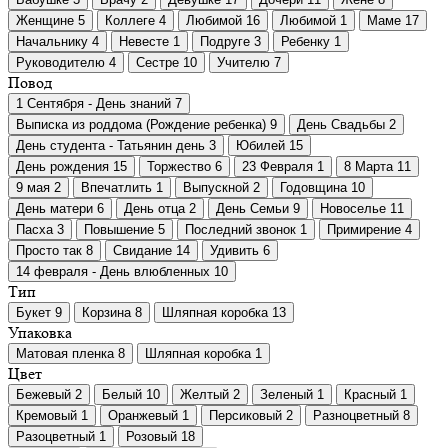
Женщине
5
Коллеге
4
Любимой
16
Любимой
1
Маме
17
Начальнику
4
Невесте
1
Подруге
3
Ребенку
1
Руководителю
4
Сестре
10
Учителю
7
Повод
1 Сентября - День знаний
7
Выписка из роддома (Рождение ребенка)
9
День Свадьбы
2
День студента - Татьянин день
3
Юбилей
15
День рождения
15
Торжество
6
23 Февраля
1
8 Марта
11
9 мая
2
Впечатлить
1
Выпускной
2
Годовщина
10
День матери
6
День отца
2
День Семьи
9
Новоселье
11
Пасха
3
Повышение
5
Последний звонок
1
Примирение
4
Просто так
8
Свидание
14
Удивить
6
14 февраля - День влюбленных
10
Тип
Букет
9
Корзина
8
Шляпная коробка
13
Упаковка
Матовая пленка
8
Шляпная коробка
1
Цвет
Бежевый
2
Белый
10
Желтый
2
Зеленый
1
Красный
1
Кремовый
1
Оранжевый
1
Персиковый
2
Разноцветный
8
Разоцветный
1
Розовый
18