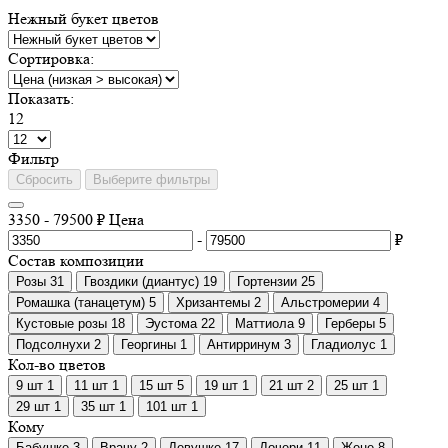
Нежный букет цветов
Сортировка:
Показать:
12
Фильтp
Сбросить
Выберите фильтры
3350
-
79500
₽
Цена
-
₽
Состав композиции
Розы
31
Гвоздики (диантус)
19
Гортензии
25
Ромашка (танацетум)
5
Хризантемы
2
Альстромерии
4
Кустовые розы
18
Эустома
22
Маттиола
9
Герберы
5
Подсолнухи
2
Георгины
1
Антирринум
3
Гладиолус
1
Кол-во цветов
9 шт
1
11 шт
1
15 шт
5
19 шт
1
21 шт
2
25 шт
1
29 шт
1
35 шт
1
101 шт
1
Кому
Бабушке
3
Врачу
2
Девушке
17
Дочери
11
Жене
8