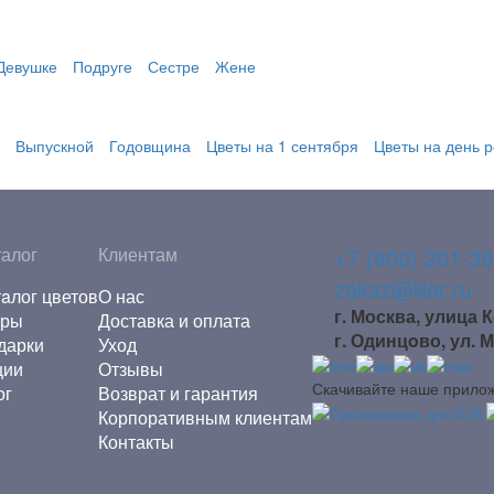
Девушке
Подруге
Сестре
Жене
Выпускной
Годовщина
Цветы на 1 сентября
Цветы на день 
талог
Клиентам
+7 (800) 201-39
zakaz@lilar.ru
тaлог цветов
О нас
г. Москва, улица 
ры
Доставка и оплата
г. Одинцoво, ул.
дарки
Уход
ции
Отзывы
Скачивайте наше прило
ог
Возврат и гарантия
Корпоративным клиентам
Контакты