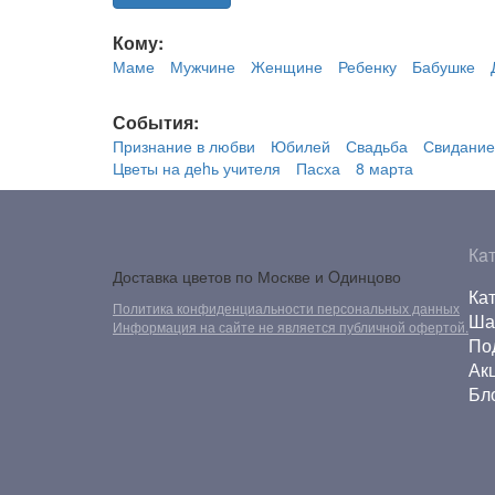
Кому:
Маме
Мужчине
Женщине
Ребенку
Бабушке
События:
Признание в любви
Юбилей
Свадьба
Свидание
Цветы на деhь учителя
Пасха
8 марта
Кa
Доставка цветов по Москве и Oдинцово
Ка
Политика конфиденциальности персональных данных
Ша
Информация на сайте не является публичной офертой.
По
Ак
Бл