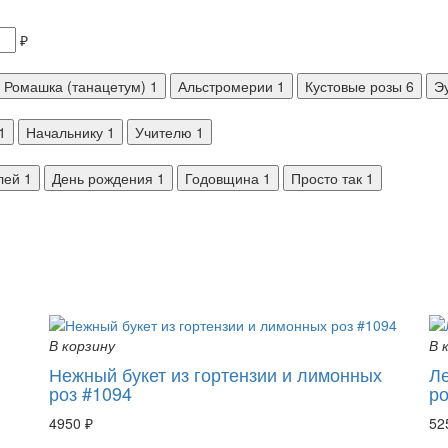
₽
Ромашка (танацетум)
1
Альстромерии
1
Кустовые розы
6
Э
1
Начальнику
1
Учителю
1
лей
1
День рождения
1
Годовщина
1
Просто так
1
В корзину
В 
Нежный букет из гортензии и лимонных
Ле
роз #1094
р
4950 ₽
52