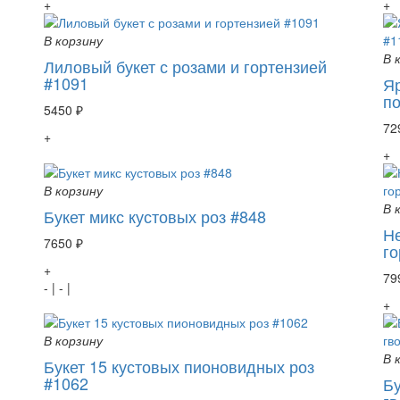
+
+
В корзину
В 
Лиловый букет с розами и гортензией
#1091
Яр
п
5450 ₽
72
+
+
В корзину
В 
Букет микс кустовых роз #848
Не
7650 ₽
го
+
79
-
|
-
|
+
В корзину
В 
Букет 15 кустовых пионовидных роз
#1062
Бу