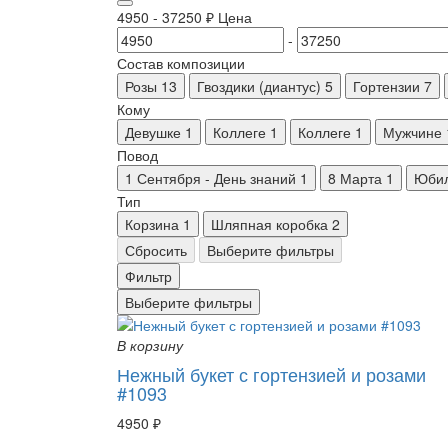
4950
-
37250
₽
Цена
-
Состав композиции
Розы
13
Гвоздики (диантус)
5
Гортензии
7
Кому
Девушке
1
Коллеге
1
Коллеге
1
Мужчине
Повод
1 Сентября - День знаний
1
8 Марта
1
Юби
Тип
Корзина
1
Шляпная коробка
2
Сбросить
Выберите фильтры
Фильтр
Выберите фильтры
В корзину
Нежный букет с гортензией и розами
#1093
4950 ₽