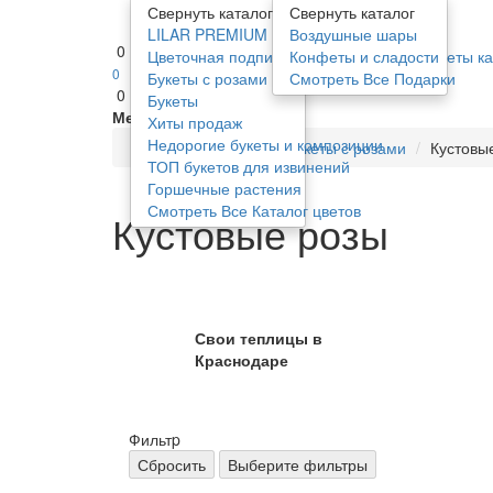
Свернуть каталог
Свернуть каталог
LILAR PREMIUM
Воздушные шары
0
Цветочная подписка от Lilar – свежие букеты 
Конфеты и сладости
0
Букеты с розами
Смотреть Все Подарки
0
Букеты
Меню
Хиты продаж
Недорогие букеты и композиции
Каталог цветов
Букеты с розами
Кустовы
ТОП букетов для извинений
Горшечные растения
Смотреть Все Каталог цветов
Кустовые розы
Свои теплицы в
Краснодаре
Фильтp
Сбросить
Выберите фильтры