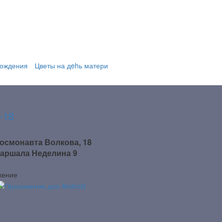
рождения
Цветы на дehь матери
-18
Космонавта Волкова, 18
 Маршала Неделина 9
жение