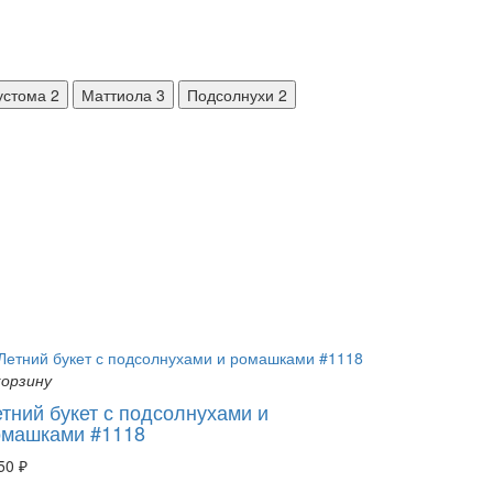
устома
2
Маттиола
3
Подсолнухи
2
корзину
тний букет с подсолнухами и
омашками #1118
50 ₽