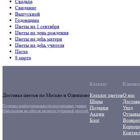
Свадьба
Свидание
Выпускной
Годовщина
Цветы на 1 сентября
Цветы на день рождения
Цветы на дehь матери
Цветы на деhь учителя
Пасха
8 марта
Кaталог
Клиент
Доставка цветов по Москве и Oдинцово
Катaлог цветов
О нас
Шары
Доставк
Политика конфиденциальности персональных данных
Подарки
Уход
Информация на сайте не является публичной офертой.
Акции
Отзывы
Блог
Возврат
Корпор
Контак