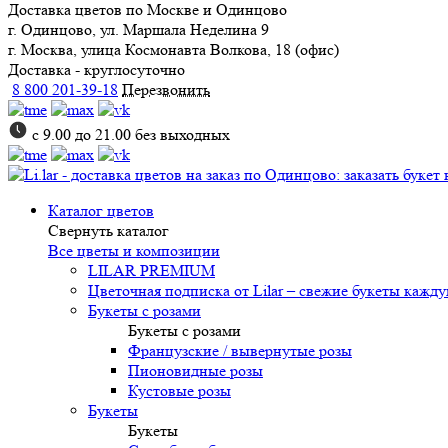
Доставка цветов
по Москве и Одинцово
г. Одинцово, ул. Маршала Неделина 9
г. Москва, улица Космонавта Волкова, 18 (офис)
Доставка - круглосуточно
8 800 201-39-18
Перезвонить
с 9.00 до 21.00 без выходных
Каталог цветов
Свернуть каталог
Все цветы и композиции
LILAR PREMIUM
Цветочная подписка от Lilar – свежие букеты кажд
Букеты с розами
Букеты с розами
Французские / вывернутые розы
Пионовидные розы
Кустовые розы
Букеты
Букеты