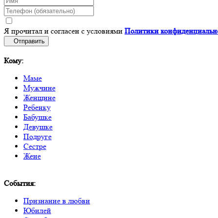
Я прочитал и согласен с условиями
Политики конфиденциальн
Отправить
Кому:
Маме
Мужчине
Женщине
Ребенку
Бабушке
Девушке
Подруге
Сестре
Жене
События:
Признание в любви
Юбилей