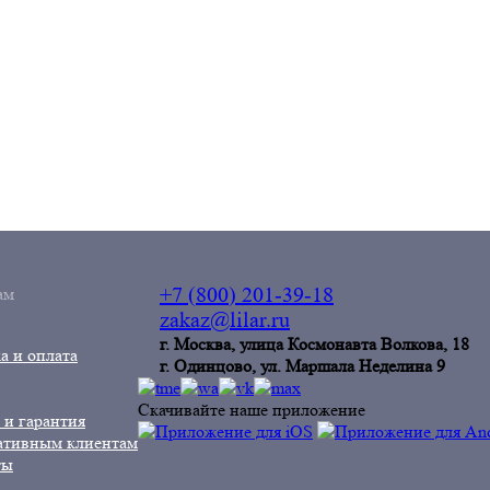
ам
+7 (800) 201-39-18
zakaz@lilar.ru
г. Москва, улица Космонавта Волкова, 18
а и оплата
г. Одинцoво, ул. Маршала Неделина 9
Скачивайте наше приложение
 и гарантия
ативным клиентам
ты