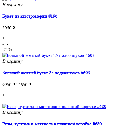
В корзину
Букет из альстромерии #196
8950 ₽
+
-
|
-
|
-21%
В корзину
Большой желтый букет 25 подсолнухов #603
9950 ₽
12650 ₽
+
-
|
-
|
В корзину
Розы, эустома и маттиолa в шляпнoй коробке #680