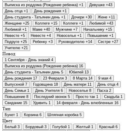
Выписка из роддома (Рождение ребенка)
+1
Девушке
+43
День отца
+1
День рождения
+1
День студента - Татьянин день
+1
Дочери
+30
Жене
+11
Женщине
+25
Коллеге
+15
Коллеге
+1
Любимой
+43
Любимой
+1
Маме
+40
Мужчине
+7
Начальнику
+15
Невесте
+5
Невесте
+4
Новоселье
+1
Повышение
+1
Подруге
+25
Ребенку
+3
Руководителю
+14
Сестре
+27
Учителю
+21
Повод
1 Сентября - День знаний
4
Выписка из роддома (Рождение ребенка)
16
День студента - Татьянин день
5
Юбилей
13
День рождения
17
23 Февраля
3
8 Марта
14
9 мая
4
Выпускной
7
Годовщина
18
День матери
11
День отца
4
День Семьи
1
День Учителя
6
Новоселье
8
Пасха
2
Повышение
8
Последний звонок
5
Просто так
1
Свадьба
1
Свидание
15
Удивить
1
14 февраля - День влюбленных
16
Тип
Букет
1
Корзина
6
Шляпная коробка
5
Цвет
Белый
3
Бордовый
3
Голубой
1
Желтый
1
Красный
6