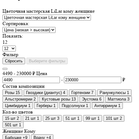
Цветочная мастерская LiLar кому женщине
Сортировка:
Показать:
12
Фильтp
Сбросить
Выберите фильтры
4490
-
230000
₽
Цена
-
₽
Состав композиции
Розы
15
Гвоздики (диантус)
4
Гортензии
7
Ранункулюсы
1
Альстромерии
2
Кустовые розы
13
Эустома
6
Маттиола
3
Цимбидиум
1
Герберы
1
Подсолнухи
1
Антирринум
1
Кол-во цветов
15 шт
2
21 шт
1
25 шт
3
51 шт
1
99 шт
1
101 шт
2
501 шт
1
Женщине
Кому
Бабушке
+9
Врачу
+4