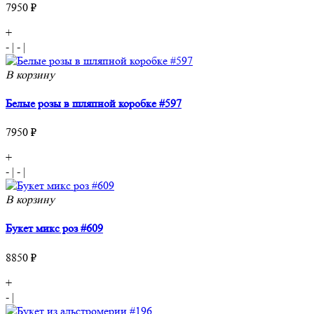
7950 ₽
+
-
|
-
|
В корзину
Белые розы в шляпной коробке #597
7950 ₽
+
-
|
-
|
В корзину
Букет микс роз #609
8850 ₽
+
-
|