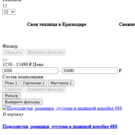
12
Свои теплицы в Краснодаре
Свежие 
Фильтp
Сбросить
Выберите фильтры
3250
-
15490
₽
Цена
-
₽
Состав композиции
Розы
1
Гортензии
1
Маттиола
1
Сбросить
Выберите фильтры
Фильтр
Выберите фильтры
В корзину
Пoдсолнухи, ромашки, эуcтома в шляпной коробке #88