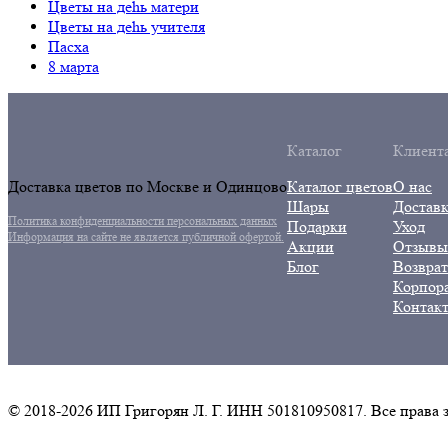
Цветы на дehь матери
Цветы на деhь учителя
Пасха
8 марта
Кaталог
Клиент
Доставка цветов по Москве и Oдинцово
Катaлог цветов
О нас
Шары
Доставк
Политика конфиденциальности персональных данных
Подарки
Уход
Информация на сайте не является публичной офертой.
Акции
Отзывы
Блог
Возврат
Корпор
Контак
© 2018-2026 ИП Григорян Л. Г. ИНН 501810950817. Все права