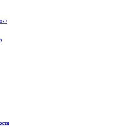
7
ости