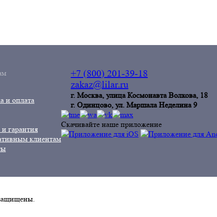
ам
+7 (800) 201-39-18
zakaz@lilar.ru
г. Москва, улица Космонавта Волкова, 18
а и оплата
г. Одинцoво, ул. Маршала Неделина 9
Скачивайте наше приложение
 и гарантия
ативным клиентам
ты
 защищены.