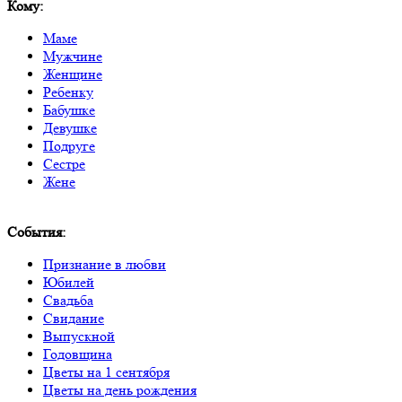
Кому:
Маме
Мужчине
Женщине
Ребенку
Бабушке
Девушке
Подруге
Сестре
Жене
События:
Признание в любви
Юбилей
Свадьба
Свидание
Выпускной
Годовщина
Цветы на 1 сентября
Цветы на день рождения