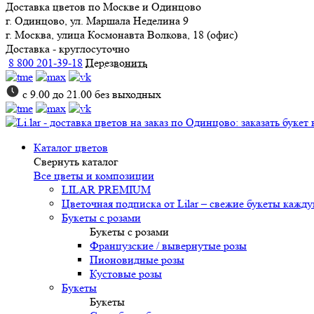
Доставка цветов
по Москве и Одинцово
г. Одинцово, ул. Маршала Неделина 9
г. Москва, улица Космонавта Волкова, 18 (офис)
Доставка - круглосуточно
8 800 201-39-18
Перезвонить
с 9.00 до 21.00 без выходных
Каталог цветов
Свернуть каталог
Все цветы и композиции
LILAR PREMIUM
Цветочная подписка от Lilar – свежие букеты кажд
Букеты с розами
Букеты с розами
Французские / вывернутые розы
Пионовидные розы
Кустовые розы
Букеты
Букеты