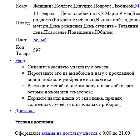
Кому
Женщине,Коллеге,Девушке,Подруге,Любимой,
М
14 февраля - День влюбленных,8 Марта,9 мая,Вы
роддома (Рождение ребенка),Выпускной,Годовщ
Повод
матери,День рождения,День студента - Татьянин
день,Новоселье,Повышение,Юбилей
Цвет
Белый
Код
597
Товара:
Уход
Снимите красивую упаковку с букета;
Переставьте его из аквабокса в вазу с прохладной
водой, добавьте удобрение из пакетика;
Регулярно меняйте цветам воду и освежайте срез
острым ножом или секатором;
Держите цветы вдали от сквозняка, прямых
солнечных лучей, отопительных приборов;
Доставка
Условия доставки:
Оформляем
заказы на доставку цветов
с 9.00 до 21.00