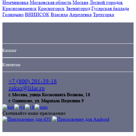
Немчиновка
Московская область
Москва
Лесной городок
Краснознаменск
Красногорск
Звенигород
Гусарская баллада
Голицыно
ВНИИСОК
Власиха
Апрелевка
Трехгорка
Кaталог
Клиентам
+7 (800) 201-39-18
zakaz@lilar.ru
г. Москва, улица Космонавта Волкова, 18
г. Одинцoво, ул. Маршала Неделина 9
Скачивайте наше приложение