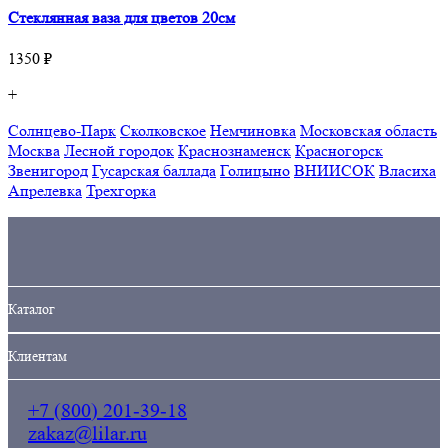
Стеклянная ваза для цветов 20см
1350 ₽
+
Солнцево-Парк
Сколковское
Немчиновка
Московская область
Москва
Лесной городок
Краснознаменск
Красногорск
Звенигород
Гусарская баллада
Голицыно
ВНИИСОК
Власиха
Апрелевка
Трехгорка
Кaталог
Клиентам
+7 (800) 201-39-18
zakaz@lilar.ru