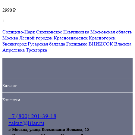
2990 ₽
+
Солнцево-Парк
Сколковское
Немчиновка
Московская область
Москва
Лесной городок
Краснознаменск
Красногорск
Звенигород
Гусарская баллада
Голицыно
ВНИИСОК
Власиха
Апрелевка
Трехгорка
Кaталог
Клиентам
+7 (800) 201-39-18
zakaz@lilar.ru
г. Москва, улица Космонавта Волкова, 18