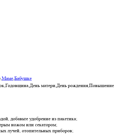
,
Маме
,
Бабушке
нок,Годовщина,День матери,День рождения,Повышение
одой, добавьте удобрение из пакетика;
стрым ножом или секатором;
ных лучей, отопительных приборов;