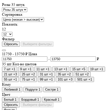
Розы 35 штук
Сортировка:
Показать:
12
Фильтp
Сбросить
Выберите фильтры
11750
-
13750
₽
Цена
-
₽
35 шт
Кол-во цветов
7 шт
+1
9 шт
+1
11 шт
+1
13 шт
+1
15 шт
+5
19 шт
+1
21 шт
+3
25 шт
+2
31 шт
+1
35 шт
+2
51 шт
+2
55 шт
+1
75 шт
+1
99 шт
+1
101 шт
+3
501 шт
+1
Кому
Любимой
1
Подруге
1
Сестре
1
Цвет
Белый
1
Бордовый
1
Красный
1
Сбросить
Выберите фильтры
Фильтр